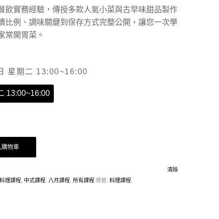
餐飲實務經驗，傳授多款人氣小菜與古早味甜品製作
漬比例、調味關鍵到保存方式完整公開，讓您一次學
家常開胃菜。
日 星期二 13:00~16:00
13:00~16:00
入購物車
清除
料理課程
,
中式課程
,
八月課程
,
所有課程
標籤:
料理課程