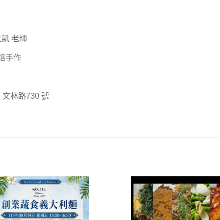
凱 老師
烘焙手作
文林路730 號