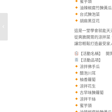
蜜芋頭
油辣椒腐竹醃黃瓜
台式醃泡菜
胡麻黑豆花
1150825上午牛肉麵功夫
菜
這是一堂學會就能天
從爽脆開胃的涼拌菜
讓您輕鬆打造最受家
【活動名稱】 開
【活動品項】
涼拌佛手瓜
醋泡川耳
柚香蘿蔔
涼拌花生
古早味醃蘿蔔
涼拌干絲
蜜芋頭