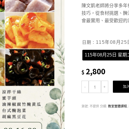
陳文凱老師將分享多年
技巧，從食材挑選、醃
會最實用、最受歡迎的
日期
: 115年08月25
115年08月25日 星期二 
2,800
$
加
貨號:
不提供
分類:
教室實體課程
,