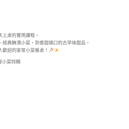
天上桌的實用課程，
、經典醃漬小菜，到香甜順口的古早味甜品，
人歡迎的家常小菜餐桌！
胃小菜特輯