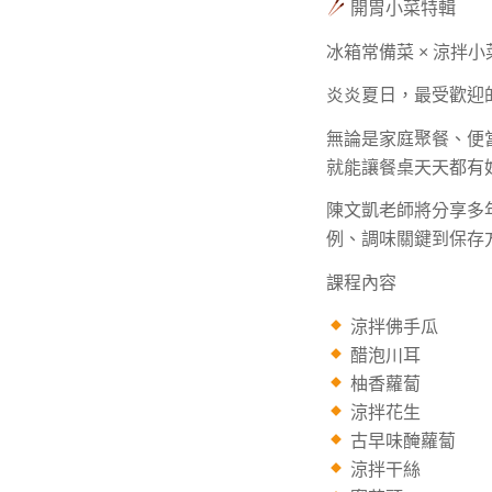
開胃小菜特輯
冰箱常備菜 × 涼拌小
炎炎夏日，最受歡迎
無論是家庭聚餐、便
就能讓餐桌天天都有
陳文凱老師將分享多
例、調味關鍵到保存
課程內容
涼拌佛手瓜
醋泡川耳
柚香蘿蔔
涼拌花生
古早味醃蘿蔔
涼拌干絲