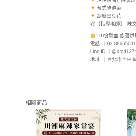
油辣椒腐竹醃黃瓜
台式醃泡菜
胡麻黑豆花
【指導老師】 陳文
110食驗室-廚藝
電話 ｜02-88665031
Line ID ｜@bro4127r
地址 ｜台北市士林區 
相關商品