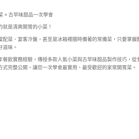
菜 × 古早味甜品一次學會
的就是清爽開胃的小菜！
當配菜、宴客冷盤，甚至是冰箱裡隨時備著的常備菜，只要掌握
好滋味。
年餐飲實務經驗，傳授多款人氣小菜與古早味甜品製作技巧，從
方式完整公開，讓您一次學會最實用、最受歡迎的家常開胃菜。