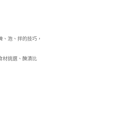
醃、泡、拌的技巧，
食材挑選、醃漬比