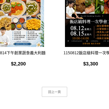
50814下午創業蔬食義大利麵
1150812飯店級料理一次
$
2,200
$
3,300
回上一頁