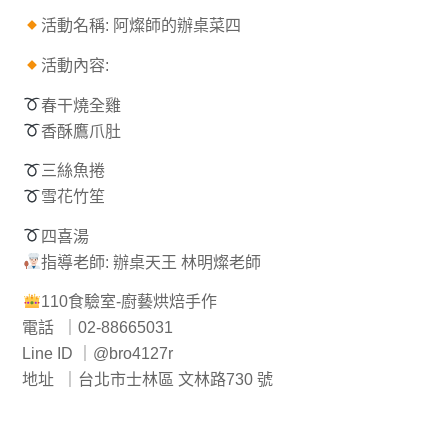
活動名稱: 阿燦師的辦桌菜四
活動內容:
春干燒全雞
香酥鷹爪肚
三絲魚捲
雪花竹笙
四喜湯
指導老師: 辦桌天王 林明燦老師
110食驗室-廚藝烘焙手作
電話 ｜02-88665031
Line ID ｜@bro4127r
地址 ｜台北市士林區 文林路730 號