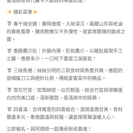
重現辦桌時代最令人動容的味蕾記憶！
精彩菜單
春干燒全雞｜費時燉煨、入味深沉，蘊藏山珍與老滷
的春乾風華，雞肉軟嫩又不失彈性，是宴席開場的鎮桌之
寶。
香酥鷹爪肚｜外酥內彈、形如鷹爪、以豬肚展現手工
之藝，香酥多汁，一口咬下盡是江湖豪氣！
三絲魚捲｜絲絲分明的三款食材與魚漿共舞，捲起的
是細膩刀工與絕妙比例，傳統宴客菜中的精品。
雪花竹笙｜如雪綿密、似花輕盈，結合竹笙與滑嫩蛋
白的完美口感，清新雅致，是清席中的經典。
四喜湯｜吉祥寓意的四喜組合，湯頭溫潤甘美，食材
豐盛多元，象徵圓滿與祝福，讓宴席尾聲溫暖人心。
立即報名，與阿燦師一起傳承辦桌靈魂！