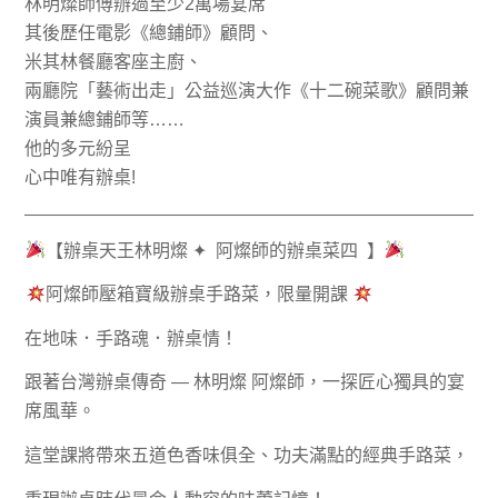
林明燦師傅辦過至少2萬場宴席
其後歷任電影《總鋪師》顧問、
米其林餐廳客座主廚、
兩廳院「藝術出走」公益巡演大作《十二碗菜歌》顧問兼
演員兼總鋪師等……
他的多元紛呈
心中唯有辦桌!
_______________________________________________
【辦桌天王林明燦 ✦ 阿燦師的辦桌菜四 】
阿燦師壓箱寶級辦桌手路菜，限量開課
在地味．手路魂．辦桌情！
跟著台灣辦桌傳奇 — 林明燦 阿燦師，一探匠心獨具的宴
席風華。
這堂課將帶來五道色香味俱全、功夫滿點的經典手路菜，