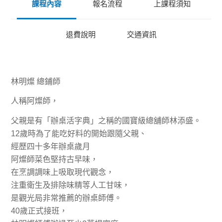
課程內容
報名流程
上課程須知
退費說明
交通資訊
林明燦 總鋪師
人稱阿燦師，
父親是有「辦桌活字典」之稱的國寶級總舖師林添盛。
12歲時為了能吃好料的開始跟隨父親、
經歷四十多年辦桌歲月
阿燦師菜色堅持古早味，
在烹調調味上吸取現代觀念，
注重衛生及排除味精等人工甘味，
是觀光局非常推薦的辦桌師傅。
40歲正式接班，