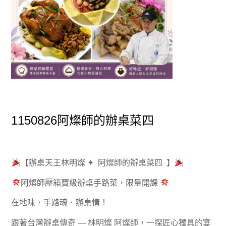
1150826阿燦師的辦桌菜四
【辦桌天王林明燦 ✦ 阿燦師的辦桌菜四 】
阿燦師壓箱寶級辦桌手路菜，限量開課
在地味．手路魂．辦桌情！
跟著台灣辦桌傳奇 — 林明燦 阿燦師，一探匠心獨具的宴