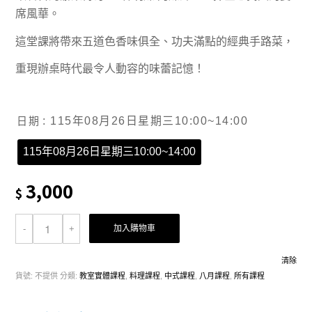
席風華。
這堂課將帶來五道色香味俱全、功夫滿點的經典手路菜，
重現辦桌時代最令人動容的味蕾記憶！
日期
: 115年08月26日星期三10:00~14:00
115年08月26日星期三10:00~14:00
3,000
$
加入購物車
清除
貨號:
不提供
分類:
教室實體課程
,
料理課程
,
中式課程
,
八月課程
,
所有課程