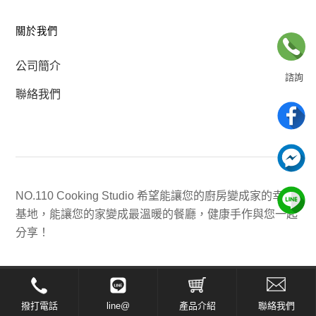
關於我們
公司簡介
諮詢
聯絡我們
02-8866-5031
電話諮詢為上課日
有任何問題歡迎聯絡我們
NO.110 Cooking Studio 希望能讓您的廚房變成家的幸福
聯絡我們
基地，能讓您的家變成最溫暖的餐廳，健康手作與您一起
分享！
© 2024 110食驗室-廚藝烘焙手作 All Rights Reserved.
首頁
所有課程
會員註冊/登入
關於我們
撥打電話
line@
產品介紹
聯絡我們