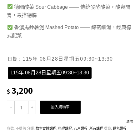
德國酸菜 Sour Cabbage —— 傳統發酵酸菜，酸爽開
胃，最搭德腸
香濃馬鈴薯泥 Mashed Potato —— 綿密細滑，經典德
式配菜
日期
: 115年 08月28日星期五09:30~13:30
115年 08月28日星期五09:30~13:30
3,200
$
加入購物車
清除
貨號:
不提供
分類:
教室實體課程
,
料理課程
,
八月課程
,
所有課程
標籤:
麵包課程