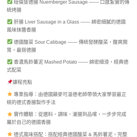
紐倫堡德腸 Nuernberger Sausage —— 口感紮實的傳
統烤腸
肝腸 Liver Sausage in a Glass —— 綿密細膩的德國
風味抹醬香腸
德國酸菜 Sour Cabbage —— 傳統發酵酸菜，酸爽開
胃，最搭德腸
香濃馬鈴薯泥 Mashed Potato —— 綿密細滑，經典德
式配菜
課程亮點
專業指導：由德國籍麥可溫德老師帶領大家學習最正
統的德式香腸製作手法
實作體驗：從選料、調味、灌腸到品嚐，一步步完成
屬於自己的德國香腸
德式風味搭配：搭配經典德國酸菜 & 馬鈴薯泥，完整