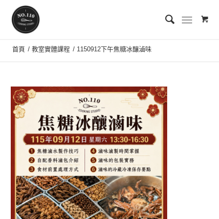
首頁
/
教室實體課程
/
1150912下午焦糖冰釀滷味