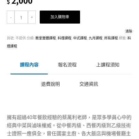
2,000
$
加入購物車
清除
貨號:
不提供
分類:
教室實體課程
,
料理課程
,
中式課程
,
九月課程
,
所有課程
標籤:
料
理課程
課程內容
報名流程
上課程須知
退費說明
交通資訊
擁有超過40年餐飲經驗的蔡萬利老師，是眾多學員心中的
經典中菜與滷味權威。從中餐丙級、西餐丙級到乙級技術
士證照一應俱全，曾任國宴主廚、各大飯店與機場餐廳主