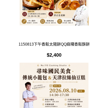
1150813下午香鬆太陽餅QQ麻糬香鬆酥餅
$
2,400