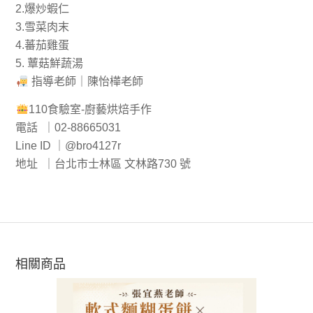
2.爆炒蝦仁
3.雪菜肉末
4.蕃茄雞蛋
5. 蕈菇鮮蔬湯
指導老師｜陳怡樺老師
110食驗室-廚藝烘焙手作
電話 ｜02-88665031
Line ID ｜@bro4127r
地址 ｜台北市士林區 文林路730 號
相關商品