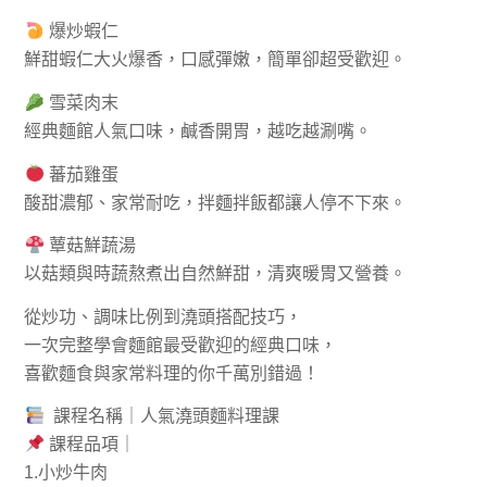
爆炒蝦仁
鮮甜蝦仁大火爆香，口感彈嫩，簡單卻超受歡迎。
雪菜肉末
經典麵館人氣口味，鹹香開胃，越吃越涮嘴。
蕃茄雞蛋
酸甜濃郁、家常耐吃，拌麵拌飯都讓人停不下來。
蕈菇鮮蔬湯
以菇類與時蔬熬煮出自然鮮甜，清爽暖胃又營養。
從炒功、調味比例到澆頭搭配技巧，
一次完整學會麵館最受歡迎的經典口味，
喜歡麵食與家常料理的你千萬別錯過！
課程名稱｜人氣澆頭麵料理課
課程品項｜
1.小炒牛肉