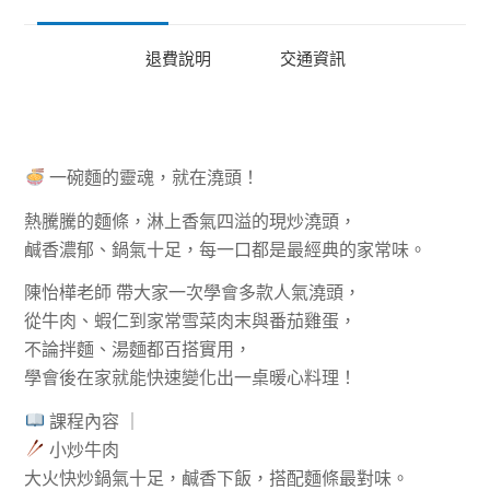
退費說明
交通資訊
一碗麵的靈魂，就在澆頭！
熱騰騰的麵條，淋上香氣四溢的現炒澆頭，
鹹香濃郁、鍋氣十足，每一口都是最經典的家常味。
陳怡樺老師 帶大家一次學會多款人氣澆頭，
從牛肉、蝦仁到家常雪菜肉末與番茄雞蛋，
不論拌麵、湯麵都百搭實用，
學會後在家就能快速變化出一桌暖心料理！
課程內容 ｜
小炒牛肉
大火快炒鍋氣十足，鹹香下飯，搭配麵條最對味。