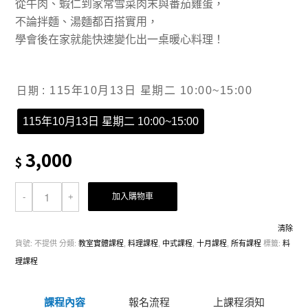
從牛肉、蝦仁到家常雪菜肉末與番茄雞蛋，
不論拌麵、湯麵都百搭實用，
學會後在家就能快速變化出一桌暖心料理！
日期
: 115年10月13日 星期二 10:00~15:00
115年10月13日 星期二 10:00~15:00
3,000
$
加入購物車
清除
貨號:
不提供
分類:
教室實體課程
,
料理課程
,
中式課程
,
十月課程
,
所有課程
標籤:
料
理課程
課程內容
報名流程
上課程須知